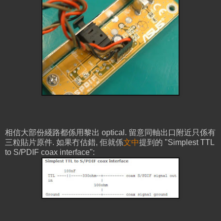
相信大部份綫路都係用黎出 optical. 留意同軸出口附近只係有
三粒貼片原件. 如果冇估錯, 佢就係
文中
提到的 "Simplest TTL
to S/PDIF coax interface":