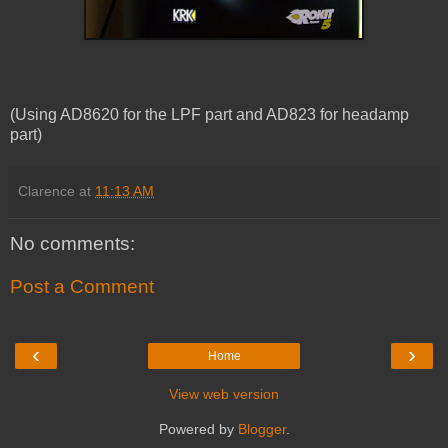
(Using AD8620 for the LPF part and AD823 for headamp
part)
Clarence
at
11:13 AM
No comments:
Post a Comment
‹
›
Home
View web version
Powered by
Blogger
.